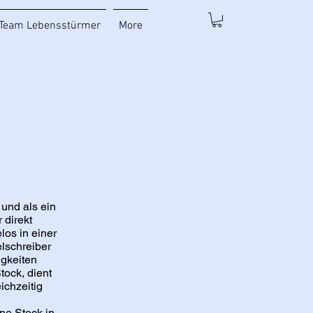
Team Lebensstürmer
More
 und als ein
 direkt
los in einer
lschreiber
igkeiten
tock, dient
ichzeitig
hne Stock in