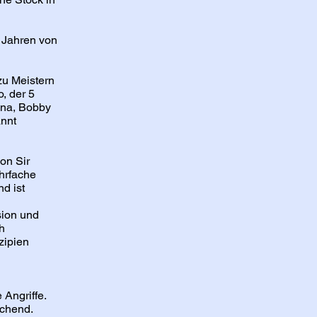
 Jahren von
zu Meistern
, der 5
ina, Bobby
annt
on Sir
hrfache
d ist
sion und
h
zipien
 Angriffe.
aschend.