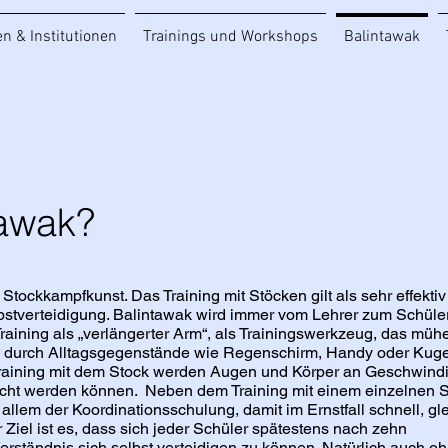
n & Institutionen
Trainings und Workshops
Balintawak
tawak?
 Stockkampfkunst. Das Training mit Stöcken gilt als sehr effektiv
stverteidigung. Balintawak wird immer vom Lehrer zum Schüler
Training als „verlängerter Arm“, als Trainingswerkzeug, das mühe
 durch Alltagsgegenstände wie Regenschirm, Handy oder Kuge
Training mit dem Stock werden Augen und Körper an Geschwind
reicht werden können. Neben dem Training mit einem einzelnen S
allem der Koordinationsschulung, damit im Ernstfall schnell, gle
r Ziel ist es, dass sich jeder Schüler spätestens nach zehn
 Verständnis sich selbst verteidigen zu können. Natürlich auch o