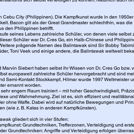
n Cebu City (Philippinen). Die Kampfkunst wurde in den 1950er
elt. Bacon gilt als der Great Grandmaster schlechthin, was die
 den Philippinen betrifft.
aufe seines Lebens zahlreiche Schüler, von denen viele selbst 
ieser Schüler war Dr. Cres Go, ein Halb-Chinese und Philippino
e. Weitere prägende Namen des Balintawak sind Sir Bobby Tabim
der, Toni Veek und einige andere, die Balintawak weltweit bek
 Marvin Siebert haben selbst ihr Wissen von Dr. Cres Go bzw. v
lbst europaweit zahlreiche Schüler hervorgebracht und sind me
und Semi-Kontakt Stockkampf, Hilmar wurde 1997 Weltmeister un
ter ernannt worden.
sehr engem Raum trainiert – mit hoher Geschwindigkeit, Präzi
xe und Wahrnehmung. Ziel ist es, sich effizient und realitätsna
der ohne Waffe. Dabei wird auf natürliche Bewegungen und Prin
rmen (wie z. B. Katas in anderen Kampfkünsten).
awak gliedert sich in vier Stufen:
ampfkunst: Grundtechniken, Trefferzonen, Verteidigung und erste
g der Grundtechniken: Angriffe und Verteidigung erfolgen überr