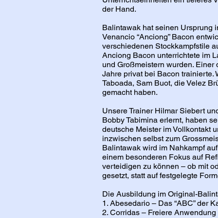
der Hand.
Balintawak hat seinen Ursprung i
Venancio “Anciong” Bacon entwick
verschiedenen Stockkampfstile aus
Anciong Bacon unterrichtete im L
und Großmeistern wurden. Einer d
Jahre privat bei Bacon trainiert
Taboada, Sam Buot, die Velez Brü
gemacht haben.
Unsere Trainer Hilmar Siebert und
Bobby Tabimina erlernt, haben se
deutsche Meister im Vollkontakt 
inzwischen selbst zum Grossmeis
Balintawak wird im Nahkampf auf 
einem besonderen Fokus auf Refle
verteidigen zu können – ob mit o
gesetzt, statt auf festgelegte Fo
Die Ausbildung im Original-Balint
1.⁠ ⁠Abesedario – Das “ABC” der K
2.⁠ ⁠Corridas – Freiere Anwendun