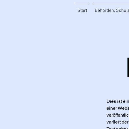
Start
Behörden, Schule
Dies ist ei
einer Websi
veröffentl
variiert d
Text daher