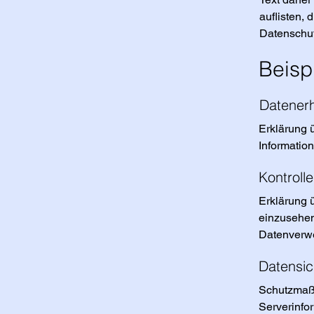
auflisten, 
Datenschut
Beispi
Datener
Erklärung 
Informatio
Kontroll
Erklärung 
einzusehen
Datenverw
Datensic
Schutzmaß
Serverinfo