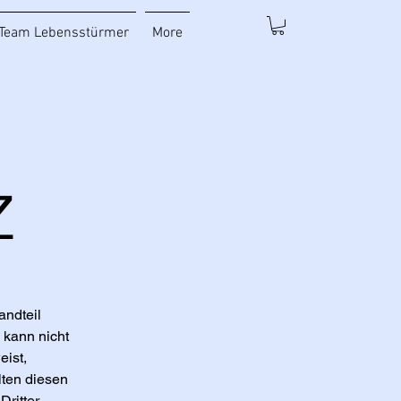
Team Lebensstürmer
More
z
andteil
d kann nicht
eist,
lten diesen
ritter