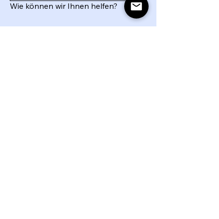
Wie können wir Ihnen helfen?
senden
info@lebensstürmer.ch
+41 77 457 65 59
Basel, Schweiz
Datenschutzerklärung
Barrierefreiheitserklärung
Allgemeine Geschäftsbedingungen
Impressum