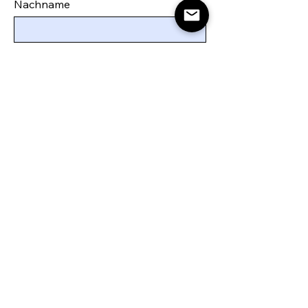
Nachname
Email
*
Telefonnummer
Wie können wir Ihnen helfen?
senden
info@lebensstürmer.ch
+41 77 457 65 59